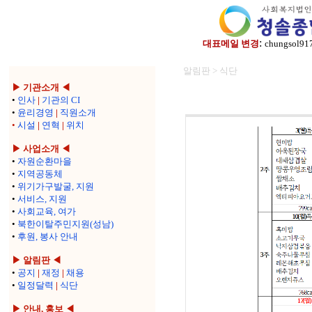
:
대표메일 변경
chungsol91
알림판 > 식단
▶ 기관소개 ◀
•
인사
|
기관의 CI
•
윤리경영
|
직원소개
•
시설
|
연혁
|
위치
▶ 사업소개 ◀
•
자원순환마을
•
지역공동체
•
위기가구발굴, 지원
•
서비스, 지원
•
사회교육, 여가
•
북한이탈주민지원(성남)
•
후원, 봉사 안내
▶ 알림판 ◀
•
공지
|
재정
|
채용
•
일정달력
|
식단
▶ 안내, 홍보 ◀