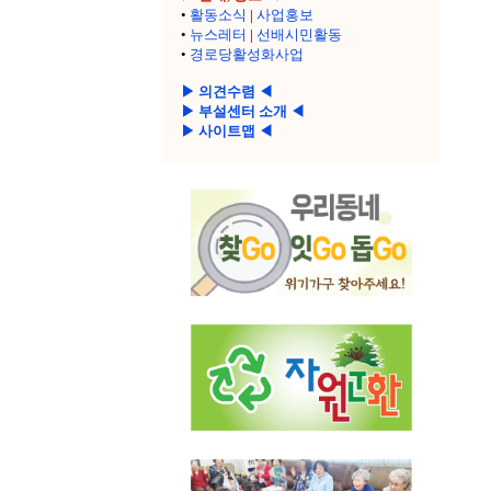
•
활동소식
|
사업홍보
•
뉴스레터
|
선배시민활동
•
경로당활성화사업
▶ 의견수렴 ◀
▶ 부설센터 소개 ◀
▶ 사이트맵 ◀