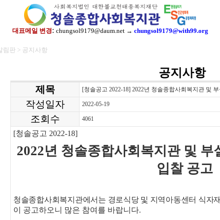
:
대표메일 변경
chungsol9179@daum.net →
chungsol9179@with99.org
알림판 > 공지사항
공지사항
제목
[청솔공고 2022-18] 2022년 청솔종합사회복지관 
작성일자
2022-05-19
조회수
4061
[
청솔공고
2022-18]
2022
년 청솔종합사회복지관 및 부
입찰 공고
청솔종합사회복지관에서는 경로식당 및 지역아동센터 식자재
이 공고하오니 많은 참여를 바랍니다
.