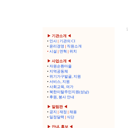
▶ 기관소개 ◀
•
인사
|
기관의 CI
•
윤리경영
|
직원소개
•
시설
|
연혁
|
위치
▶ 사업소개 ◀
•
자원순환마을
•
지역공동체
•
위기가구발굴, 지원
•
서비스, 지원
•
사회교육, 여가
•
북한이탈주민지원(성남)
•
후원, 봉사 안내
▶ 알림판 ◀
•
공지
|
재정
|
채용
•
일정달력
|
식단
▶ 안내, 홍보 ◀