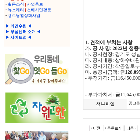
•
활동소식
|
사업홍보
•
뉴스레터
|
선배시민활동
•
경로당활성화사업
▶ 의견수렴 ◀
▶ 부설센터 소개 ◀
▶ 사이트맵 ◀
1.
견적에 부치는 사항
가
.
공 사 명
:
2022
년 청
나
.
공사현장
:
경기도 성
다
.
공사내용
:
상하수배관
라
.
공사기간
:
착공일로
마
.
총공사금액
:
금
128,09
-
추정가격
:
금
116,450,00
-
부가가치세
:
금
11,645,0
공고문.
첨부파일