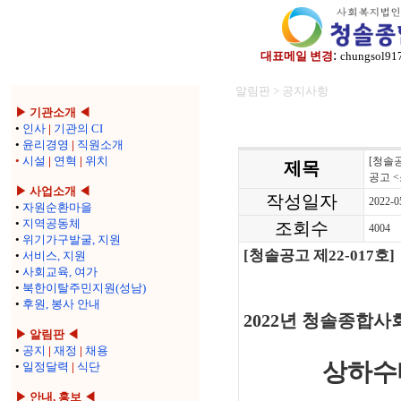
:
대표메일 변경
chungsol91
알림판 > 공지사항
▶ 기관소개 ◀
•
인사
|
기관의 CI
•
윤리경영
|
직원소개
•
시설
|
연혁
|
위치
[청솔
제목
공고 
▶ 사업소개 ◀
작성일자
2022-0
•
자원순환마을
•
지역공동체
조회수
4004
•
위기가구발굴, 지원
[
청솔공고 제
22-017
호
]
•
서비스, 지원
•
사회교육, 여가
•
북한이탈주민지원(성남)
•
후원, 봉사 안내
2022
년 청솔종합사
▶ 알림판 ◀
•
공지
|
재정
|
채용
상하수
•
일정달력
|
식단
▶ 안내, 홍보 ◀